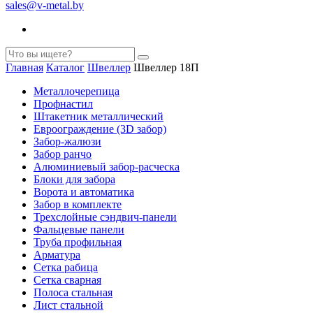
sales@v-metal.by
Главная
Каталог
Швеллер
Швеллер 18П
Металлочерепица
Профнастил
Штакетник металлический
Евроограждение (3D забор)
Забор-жалюзи
Забор ранчо
Алюминиевый забор-расческа
Блоки для забора
Ворота и автоматика
Забор в комплекте
Трехслойные сэндвич-панели
Фальцевые панели
Труба профильная
Арматура
Cетка рабица
Сетка сварная
Полоса стальная
Лист стальной