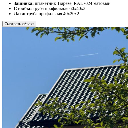
Зашивка:
штакетник Trapeze, RAL7024 матовый
Столбы:
труба профильная 60х40х2
Лаги:
труба профильная 40х20х2
Смотреть объект