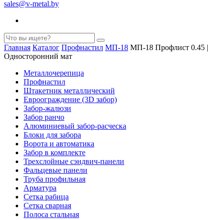
sales@v-metal.by
Главная
Каталог
Профнастил
МП-18
МП-18 Профлист 0.45 |
Односторонний мат
Металлочерепица
Профнастил
Штакетник металлический
Евроограждение (3D забор)
Забор-жалюзи
Забор ранчо
Алюминиевый забор-расческа
Блоки для забора
Ворота и автоматика
Забор в комплекте
Трехслойные сэндвич-панели
Фальцевые панели
Труба профильная
Арматура
Cетка рабица
Сетка сварная
Полоса стальная