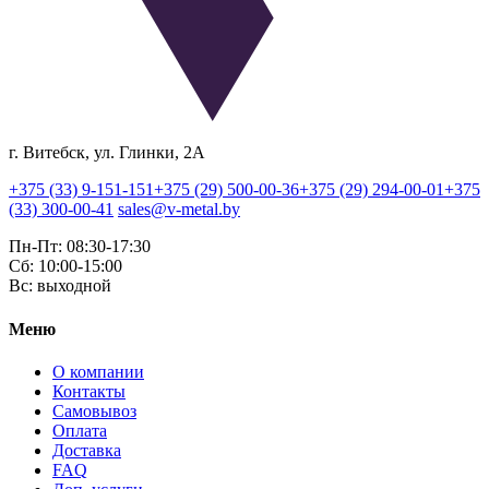
г. Витебск, ул. Глинки, 2А
+375 (33) 9-151-151
+375 (29) 500-00-36
+375 (29) 294-00-01
+375
(33) 300-00-41
sales@v-metal.by
Пн-Пт: 08:30-17:30
Cб: 10:00-15:00
Вс: выходной
Меню
О компании
Контакты
Самовывоз
Оплата
Доставка
FAQ