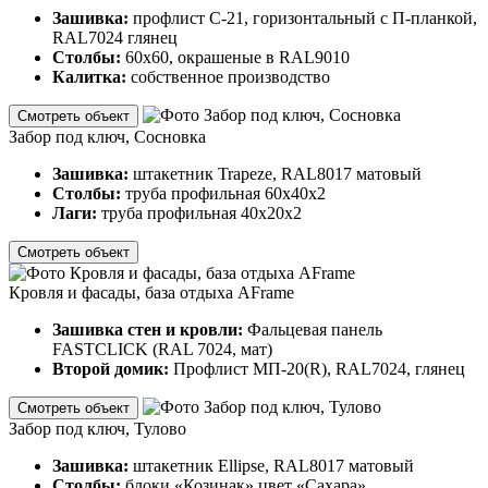
Зашивка:
профлист С-21, горизонтальный с П-планкой,
RAL7024 глянец
Столбы:
60х60, окрашеные в RAL9010
Калитка:
собственное производство
Смотреть объект
Забор под ключ, Сосновка
Зашивка:
штакетник Trapeze, RAL8017 матовый
Столбы:
труба профильная 60х40х2
Лаги:
труба профильная 40х20х2
Смотреть объект
Кровля и фасады, база отдыха AFrame
Зашивка стен и кровли:
Фальцевая панель
FASTCLICK (RAL 7024, мат)
Второй домик:
Профлист МП-20(R), RAL7024, глянец
Смотреть объект
Забор под ключ, Тулово
Зашивка:
штакетник Ellipse, RAL8017 матовый
Столбы:
блоки «Козинак» цвет «Сахара»