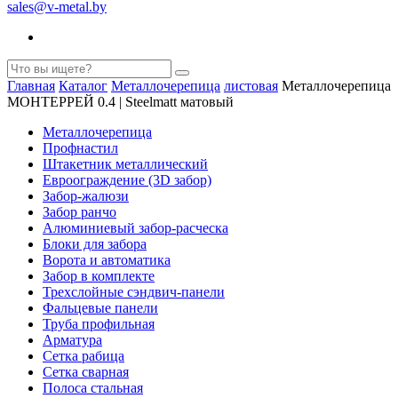
sales@v-metal.by
Главная
Каталог
Металлочерепица
листовая
Металлочерепица
МОНТЕРРЕЙ 0.4 | Steelmatt матовый
Металлочерепица
Профнастил
Штакетник металлический
Евроограждение (3D забор)
Забор-жалюзи
Забор ранчо
Алюминиевый забор-расческа
Блоки для забора
Ворота и автоматика
Забор в комплекте
Трехслойные сэндвич-панели
Фальцевые панели
Труба профильная
Арматура
Cетка рабица
Сетка сварная
Полоса стальная