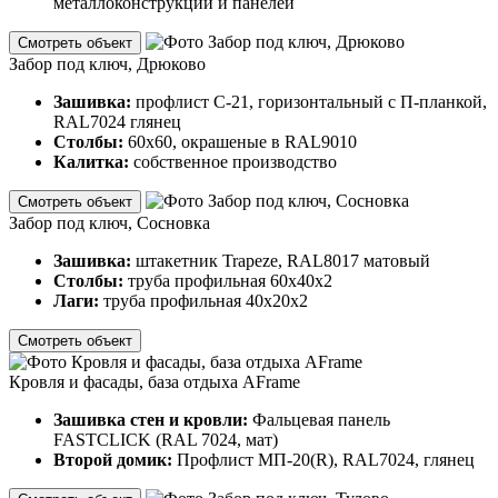
металлоконструкций и панелей
Смотреть объект
Забор под ключ, Дрюково
Зашивка:
профлист С-21, горизонтальный с П-планкой,
RAL7024 глянец
Столбы:
60х60, окрашеные в RAL9010
Калитка:
собственное производство
Смотреть объект
Забор под ключ, Сосновка
Зашивка:
штакетник Trapeze, RAL8017 матовый
Столбы:
труба профильная 60х40х2
Лаги:
труба профильная 40х20х2
Смотреть объект
Кровля и фасады, база отдыха AFrame
Зашивка стен и кровли:
Фальцевая панель
FASTCLICK (RAL 7024, мат)
Второй домик:
Профлист МП-20(R), RAL7024, глянец