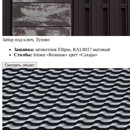
Забор под ключ, Тулово
Зашивка:
штакетник Ellipse, RAL8017 матовый
Столбы:
блоки «Козинак» цвет «Сахара»
Смотреть объект