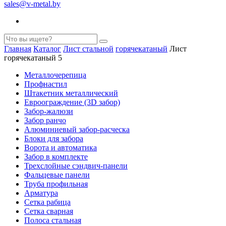
sales@v-metal.by
Главная
Каталог
Лист стальной
горячекатаный
Лист
горячекатаный 5
Металлочерепица
Профнастил
Штакетник металлический
Евроограждение (3D забор)
Забор-жалюзи
Забор ранчо
Алюминиевый забор-расческа
Блоки для забора
Ворота и автоматика
Забор в комплекте
Трехслойные сэндвич-панели
Фальцевые панели
Труба профильная
Арматура
Cетка рабица
Сетка сварная
Полоса стальная