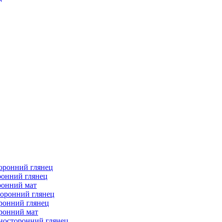
торонний глянец
ронний глянец
ронний мат
торонний глянец
ронний глянец
ронний мат
носторонний глянец